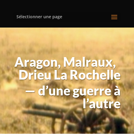
Sélectionner une page
Aragon, Malraux,
Drieu La Rochelle
— d’une guerre à
l’autre