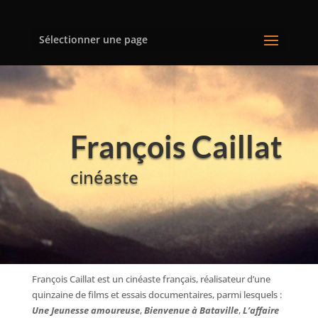
Sélectionner une page
François Caillat
cinéaste
François Caillat est un cinéaste français, réalisateur d’une
quinzaine de films et essais documentaires, parmi lesquels :
Une Jeunesse amoureuse
,
Bienvenue à Bataville
,
L’affaire