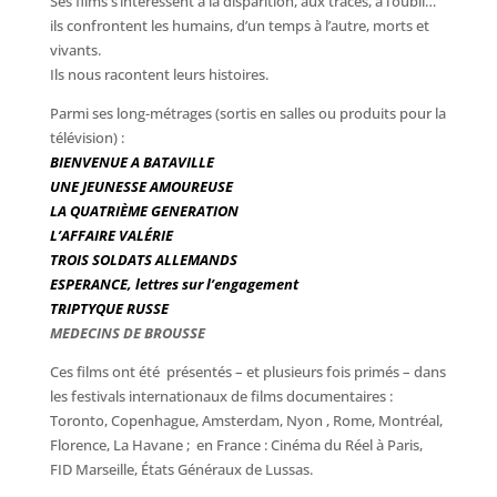
Ses films s’intéressent à la disparition, aux traces, à l’oubli…
ils confrontent les humains, d’un temps à l’autre, morts et
vivants.
Ils nous racontent leurs histoires.
Parmi ses long-métrages (sortis en salles ou produits pour la
télévision) :
BIENVENUE A BATAVILLE
UNE JEUNESSE AMOUREUSE
LA QUATRIÈME GENERATION
L’AFFAIRE VALÉRIE
TROIS SOLDATS ALLEMANDS
ESPERANCE, lettres sur l’engagement
TRIPTYQUE RUSSE
MEDECINS DE BROUSSE
Ces films ont été présentés – et plusieurs fois primés – dans
les festivals internationaux de films documentaires :
Toronto, Copenhague, Amsterdam, Nyon , Rome, Montréal,
Florence, La Havane ; en France : Cinéma du Réel à Paris,
FID Marseille, États Généraux de Lussas.