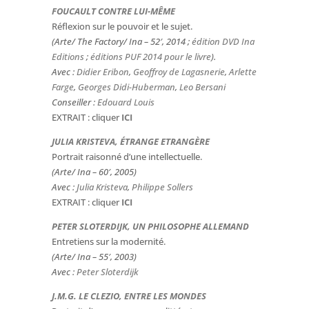
FOUCAULT CONTRE LUI-MÊME
Réflexion sur le pouvoir et le sujet.
(Arte/ The Factory/ Ina – 52′, 2014 ;
édition DVD Ina
Editions
;
éditions PUF 2014 pour le livre
).
Avec :
Didier Eribon
,
Geoffroy de Lagasnerie
,
Arlette
Farge
,
Georges Didi-Huberman
,
Leo Bersani
Conseiller :
Edouard Louis
EXTRAIT : cliquer
ICI
JULIA KRISTEVA, ÉTRANGE ETRANGÈRE
Portrait raisonné d’une intellectuelle.
(Arte/ Ina – 60′, 2005)
Avec :
Julia Kristeva
,
Philippe Sollers
EXTRAIT : cliquer
ICI
PETER SLOTERDIJK, UN PHILOSOPHE ALLEMAND
Entretiens sur la modernité.
(Arte/ Ina – 55′, 2003)
Avec :
Peter Sloterdijk
J.M.G. LE CLEZIO, ENTRE LES MONDES