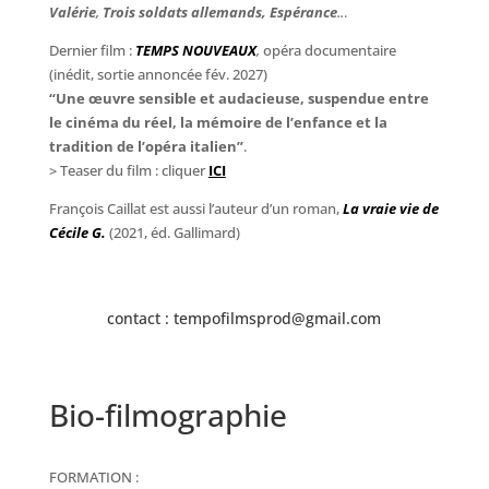
Valérie
,
Trois soldats allemands, Espérance
..
.
Dernier film :
TEMPS NOUVEAUX
,
opéra documentaire
(inédit, sortie annoncée fév. 2027)
“Une œuvre sensible et audacieuse, suspendue entre
le cinéma du réel, la mémoire de l’enfance et la
tradition de l’opéra italien”
.
> Teaser du film : cliquer
ICI
François Caillat est aussi l’auteur d’un roman,
La vr
ai
e vie de
Cécile
G.
(2021, éd. Gallimard)
contact : tempofilmsprod@gmail.com
Bio-filmographie
FORMATION :