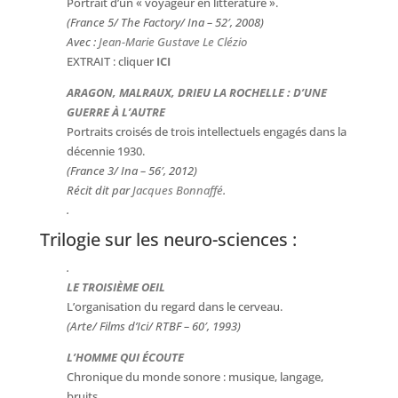
Portrait d’un « voyageur en littérature ».
(France 5/ The Factory/ Ina – 52′, 2008)
Avec :
Jean-Marie Gustave Le Clézio
EXTRAIT : cliquer
ICI
ARAGON, MALRAUX, DRIEU LA ROCHELLE : D’UNE
GUERRE À L’AUTRE
Portraits croisés de trois intellectuels engagés dans la
décennie 1930.
(France 3/ Ina – 56′, 2012)
Récit dit par
Jacques Bonnaffé
.
.
Trilogie sur les neuro-sciences :
.
LE TROISIÈME OEIL
L’organisation du regard dans le cerveau.
(Arte/ Films d’Ici/ RTBF – 60′, 1993)
L’HOMME QUI ÉCOUTE
Chronique du monde sonore : musique, langage,
bruits.